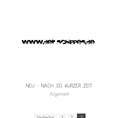
NEU – NACH SO KURZER ZEIT
Allgemein
Seitennummerierung
Vorherige
1
2
3