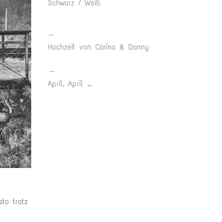
Schwarz / Weiß
←
Hochzeit von Carina & Danny
→
April, April …
to trotz