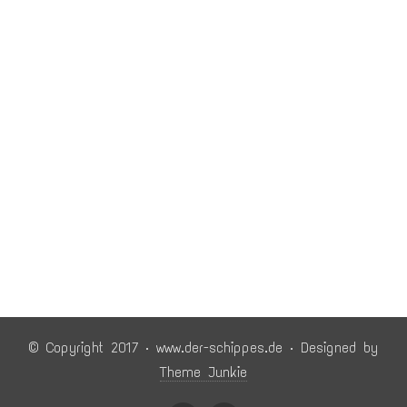
© Copyright 2017 · www.der-schippes.de · Designed by
Theme Junkie