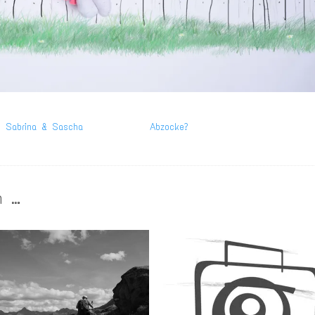
n Sabrina & Sascha
Abzocke?
n …